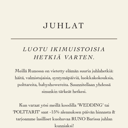
JUHLAT
LUOTU IKIMUISTOISIA
HETKIÄ VARTEN.
Meillä Runossa on vietetty elämän suuria juhlahetkiä:
häitä, valmistujaisia, syntymäpäiviä, luokkakokouksia,
polttareita, babyshowereita. Suunnitellaan yhdessä
sinunkin tärkeät hetkesi.
Kun varaat yösi meillä koodilla 'WEDDING' tai
'POLTTARIT' saat -15% alennuksen päivän hinnasta &
tarjoamme lasilliset kuohuvaa RUNO Barissa juhlan
kunniaksi!