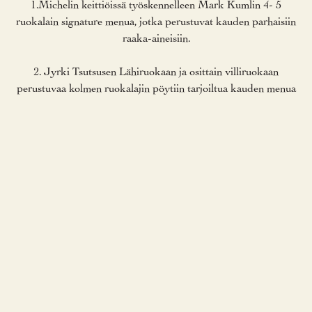
1.Michelin keittiöissä työskennelleen Mark Kumlin 4- 5
ruokalain signature menua, jotka perustuvat kauden parhaisiin
raaka-aineisiin.
2. Jyrki Tsutsusen Lähiruokaan ja osittain villiruokaan
perustuvaa kolmen ruokalajin pöytiin tarjoiltua kauden menua