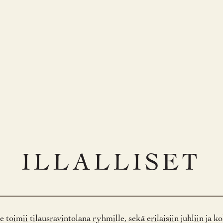
ILLALLISET
toimii tilausravintolana ryhmille, sekä erilaisiin juhliin ja k